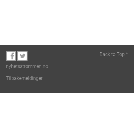
Back to Top ^
nyhetsstrømmen.no
Tilbakemeldinger